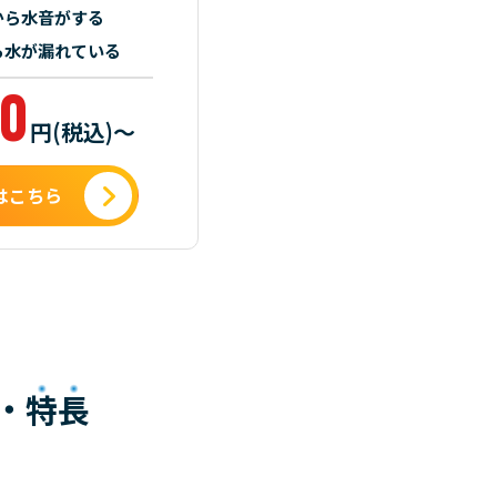
から水音がする
ら水が漏れている
00
円(税込)～
はこちら
・
特長