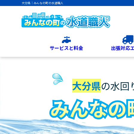
大分県｜みんなの町の水道職人
サービスと料金
出張対応
大分県
の水回