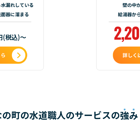
ら水漏れしている
壁の中
洗面器に溜まる
給湯器か
2,2
円(税込)～
ちら
詳しく
なの町の水道職人のサービスの
強み