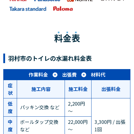
料金表
羽村市のトイレの水漏れ料金表
作業料金
出張費
材料代
症
施工内容
施工料金
出張料金
状
低
2,200円
パッキン交換 など
度
～
中
ボールタップ交換
22,000円
3,300円 / 出張
度
など
～
1回