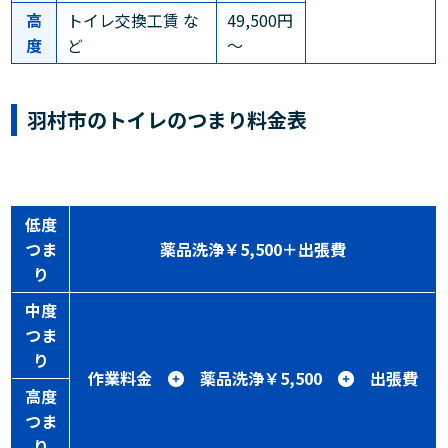
高
トイレ交換工賃 な
49,500円
度
ど
～
羽村市のトイレのつまり料金表
低度
つま
薬品洗浄￥5,500＋出張費
り
中度
つま
り
作業料金
薬品洗浄￥5,500
出張費
高度
つま
り