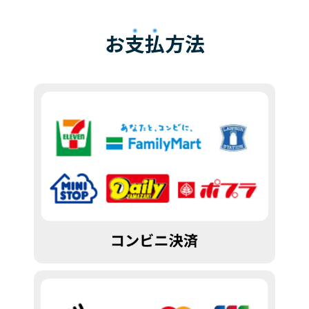
お
支払
方法