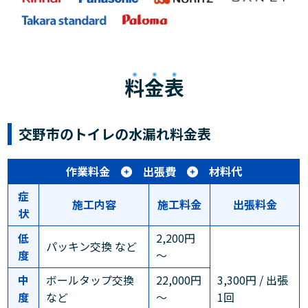
料金表
交野市のトイレの水漏れ料金表
作業料金
出張費
材料代
症
施工内容
施工料金
出張料金
状
低
2,200円
パッキン交換 など
度
～
中
ボールタップ交換
22,000円
3,300円 / 出張
度
など
～
1回