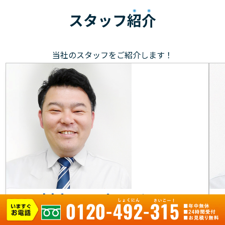
スタッフ
紹介
当社のスタッフをご紹介します！
村上 マネージャー
元気で笑顔を大切に、お客様のもとへ駆けつけます！お
目