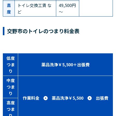
高
トイレ交換工賃 な
49,500円
度
ど
～
交野市のトイレのつまり料金表
低度
つま
薬品洗浄￥5,500＋出張費
り
中度
つま
り
作業料金
薬品洗浄￥5,500
出張費
高度
つま
り