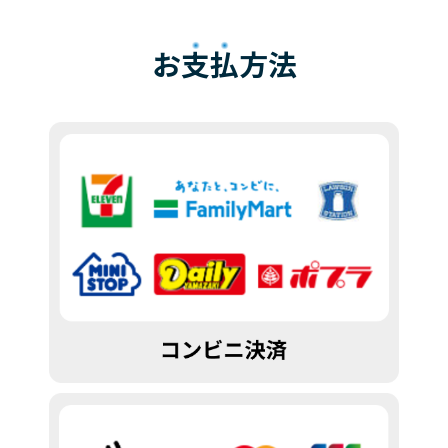
お
支払
方法