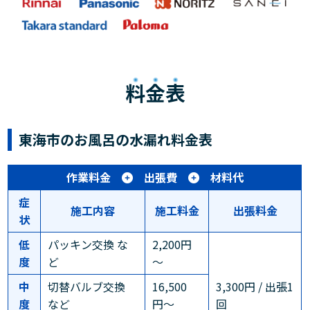
料金表
東海市のお風呂の水漏れ料金表
作業料金
出張費
材料代
症
施工内容
施工料金
出張料金
状
低
パッキン交換 な
2,200円
度
ど
～
中
切替バルブ交換
16,500
3,300円 / 出張1
度
など
円〜
回