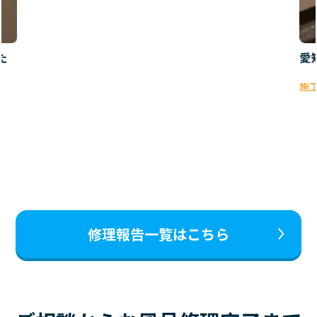
た
愛
施
修理報告一覧はこちら