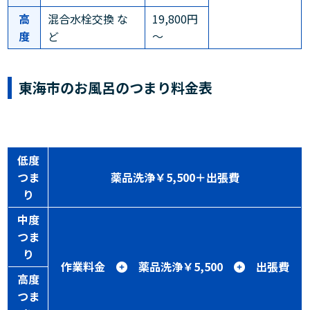
高
混合水栓交換 な
19,800円
度
ど
～
東海市のお風呂のつまり料金表
低度
つま
薬品洗浄￥5,500＋出張費
り
中度
つま
り
作業料金
薬品洗浄￥5,500
出張費
高度
つま