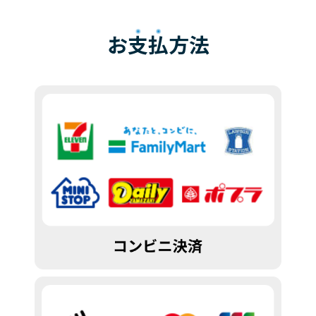
お
支払
方法