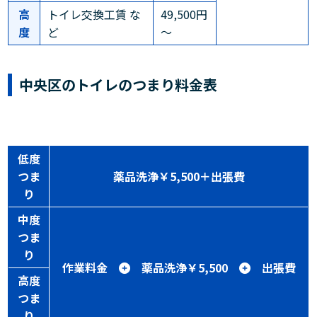
高
トイレ交換工賃 な
49,500円
度
ど
～
中央区のトイレのつまり料金表
低度
つま
薬品洗浄￥5,500＋出張費
り
中度
つま
り
作業料金
薬品洗浄￥5,500
出張費
高度
つま
り