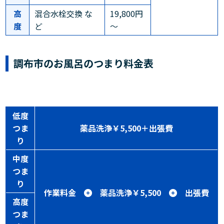
高
混合水栓交換 な
19,800円
度
ど
～
調布市のお風呂のつまり料金表
低度
つま
薬品洗浄￥5,500＋出張費
り
中度
つま
り
作業料金
薬品洗浄￥5,500
出張費
高度
つま