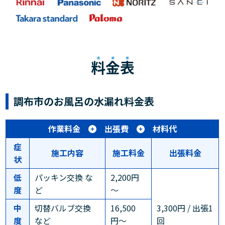
料金表
調布市のお風呂の水漏れ料金表
作業料金
出張費
材料代
症
施工内容
施工料金
出張料金
状
低
パッキン交換 な
2,200円
度
ど
～
中
切替バルブ交換
16,500
3,300円 / 出張1
度
など
円〜
回