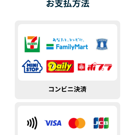
お
支払
方法