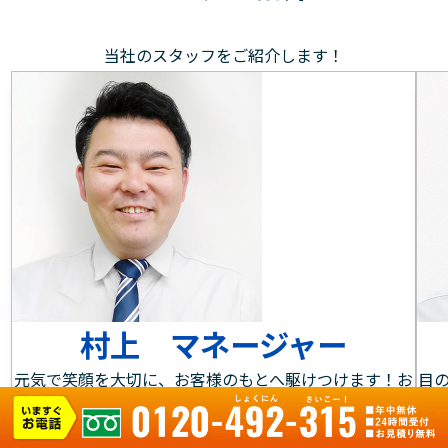
当社のスタッフをご紹介します！
村上 マネージャー
元気で笑顔を大切に、お客様のもとへ駆けつけます！お
目
客様にとって身近な存在であることを大切にし、水まわ
作
りのお悩みやご要望に素早く対応します。水回りのお困
る