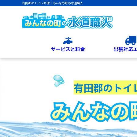
有田郡のトイレ修理｜みんなの町の水道職人
サービスと料金
出張対応
有田郡のトイ