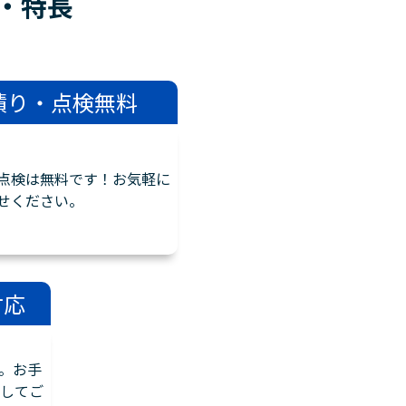
・
特長
積り・点検無料
点検は無料です！お気軽に
せください。
対応
。お手
してご