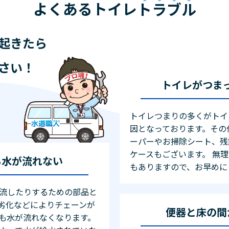
よくあるトイレ
トラブル
起きたら
さい！
トイレがつま
トイレつまりの多くがトイ
因となっております。その
ーパーやお掃除シート、残
ケースもございます。 無
も水が流れない
もありますので、お早めに
流したりするための部品と
劣化などによりチェーンが
便器と床の間
も水が流れなくなります。