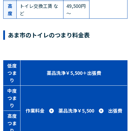
高
トイレ交換工賃 な
49,500円
度
ど
～
あま市のトイレのつまり料金表
低度
つま
薬品洗浄￥5,500＋出張費
り
中度
つま
り
作業料金
薬品洗浄￥5,500
出張費
高度
つま
り