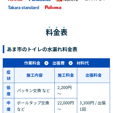
料金表
あま市のトイレの水漏れ料金表
作業料金
出張費
材料代
症
施工内容
施工料金
出張料金
状
低
2,200円
パッキン交換 など
度
～
中
ボールタップ交換
22,000円
3,300円 / 出張
度
など
～
1回