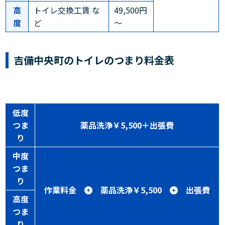
高
トイレ交換工賃 な
49,500円
度
ど
～
吉備中央町のトイレのつまり料金表
低度
つま
薬品洗浄￥5,500＋出張費
り
中度
つま
り
作業料金
薬品洗浄￥5,500
出張費
高度
つま
り