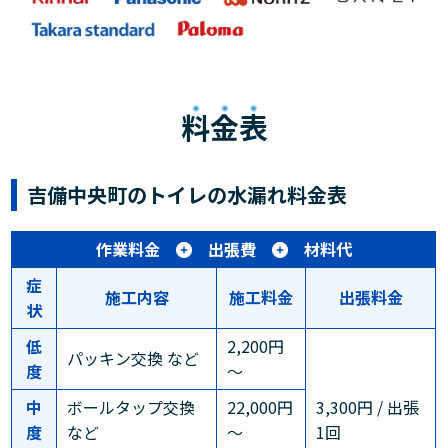
料金表
吉備中央町のトイレの水漏れ料金表
作業料金
出張費
材料代
症
施工内容
施工料金
出張料金
状
低
2,200円
パッキン交換 など
度
～
中
ボールタップ交換
22,000円
3,300円 / 出張
度
など
～
1回