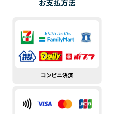
お
支払
方法