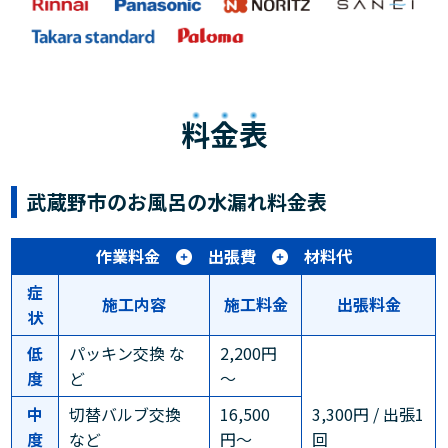
料金表
武蔵野市のお風呂の水漏れ料金表
作業料金
出張費
材料代
症
施工内容
施工料金
出張料金
状
低
パッキン交換 な
2,200円
度
ど
～
中
切替バルブ交換
16,500
3,300円 / 出張1
度
など
円〜
回