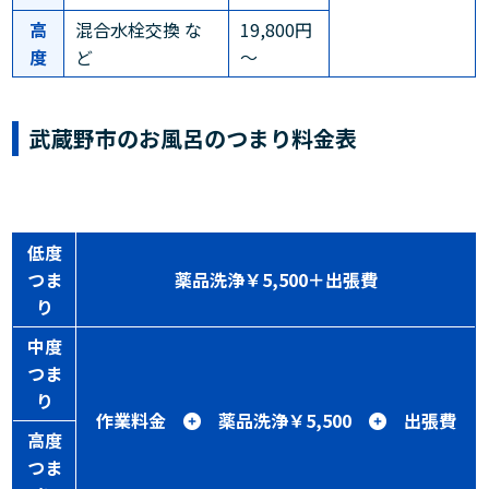
高
混合水栓交換 な
19,800円
度
ど
～
武蔵野市のお風呂のつまり料金表
低度
つま
薬品洗浄￥5,500＋出張費
り
中度
つま
り
作業料金
薬品洗浄￥5,500
出張費
高度
つま