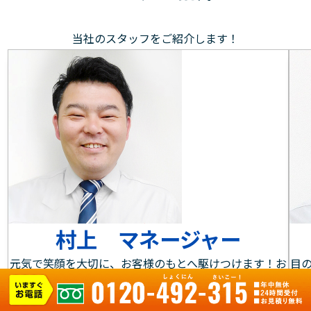
当社のスタッフをご紹介します！
村上 マネージャー
元気で笑顔を大切に、お客様のもとへ駆けつけます！お
目
客様にとって身近な存在であることを大切にし、水まわ
作
りのお悩みやご要望に素早く対応します。水回りのお困
る