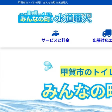
甲賀市のトイレ修理｜みんなの町の水道職人
サービスと料金
出張対応
甲賀市のトイ