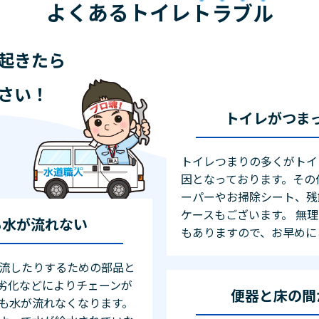
よくあるトイレ
トラブル
起きたら
さい！
トイレがつま
トイレつまりの多くがトイ
因となっております。その
ーパーやお掃除シート、残
ケースもございます。 無
も水が流れない
もありますので、お早めに
流したりするための部品と
劣化などによりチェーンが
便器と床の間
も水が流れなくなります。