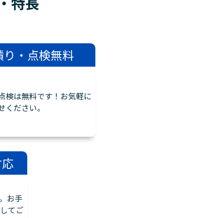
・
特長
積り・点検無料
点検は無料です！お気軽に
せください。
対応
。お手
してご