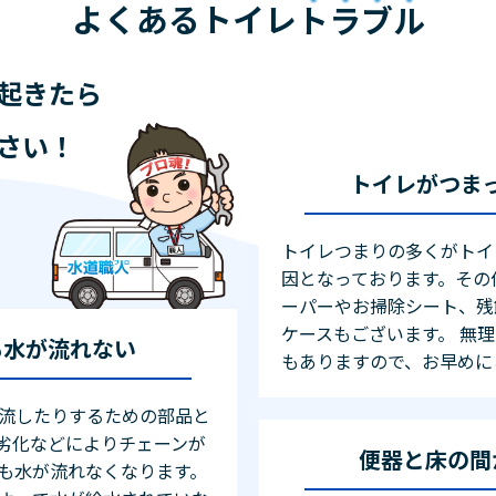
よくあるトイレ
トラブル
起きたら
さい！
トイレがつま
トイレつまりの多くがトイ
因となっております。その
ーパーやお掃除シート、残
ケースもございます。 無
も水が流れない
もありますので、お早めに
流したりするための部品と
劣化などによりチェーンが
便器と床の間
も水が流れなくなります。