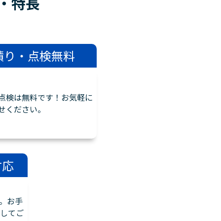
・
特長
積り・点検無料
点検は無料です！お気軽に
せください。
対応
。お手
してご