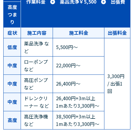
作業料金
薬品洗浄￥5,500
出張費
高度
つま
り
症状
施工内容
施工料金
出張料金
薬品洗浄 な
低度
5,500円～
ど
ローポンプ
中度
22,000円～
など
3,300円
高圧ポンプ
中度
26,400円～
/ 出張1
など
回
ドレンクリ
26,400円+3m以上
中度
ーナー など
1mあたり3,300円～
高圧洗浄機
38,500円+3m以上
高度
など
1mあたり3,300円～