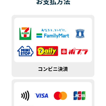
お
支払
方法