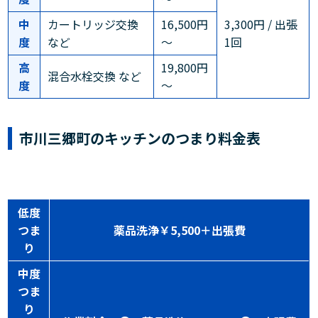
中
カートリッジ交換
16,500円
3,300円 / 出張
度
など
～
1回
高
19,800円
混合水栓交換 など
度
～
市川三郷町のキッチンのつまり料金表
低度
つま
薬品洗浄￥5,500＋出張費
り
中度
つま
り