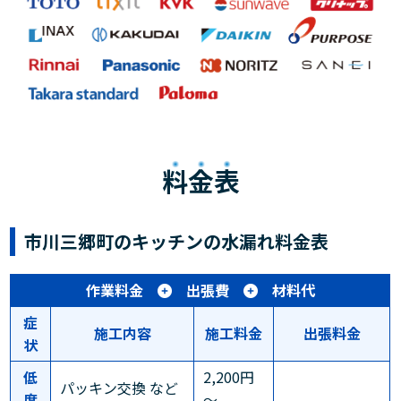
料金表
市川三郷町のキッチンの水漏れ料金表
作業料金
出張費
材料代
症
施工内容
施工料金
出張料金
状
低
2,200円
パッキン交換 など
度
～