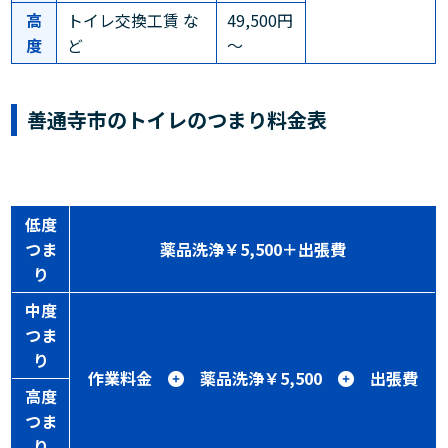
高
トイレ交換工賃 な
49,500円
度
ど
～
善通寺市のトイレのつまり料金表
低度
つま
薬品洗浄￥5,500＋出張費
り
中度
つま
り
作業料金
薬品洗浄￥5,500
出張費
高度
つま
り