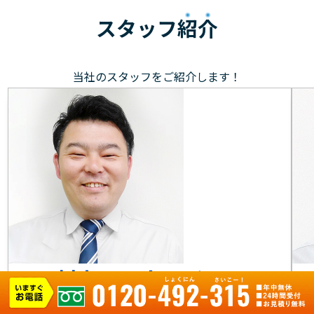
スタッフ
紹介
当社のスタッフをご紹介します！
村上 マネージャー
元気で笑顔を大切に、お客様のもとへ駆けつけます！お
目