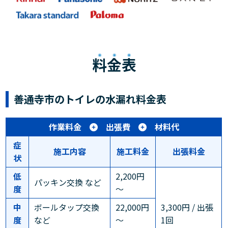
料金表
善通寺市のトイレの水漏れ料金表
作業料金
出張費
材料代
症
施工内容
施工料金
出張料金
状
低
2,200円
パッキン交換 など
度
～
中
ボールタップ交換
22,000円
3,300円 / 出張
度
など
～
1回