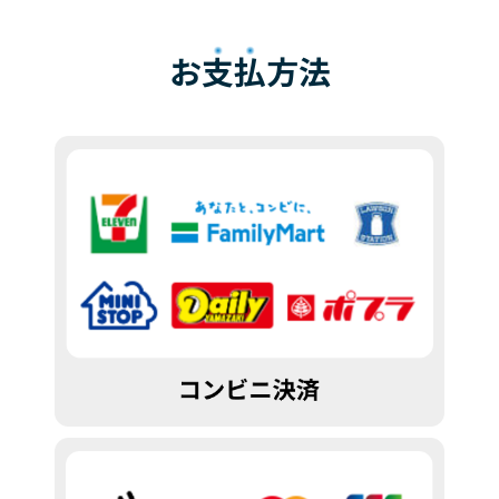
お
支払
方法