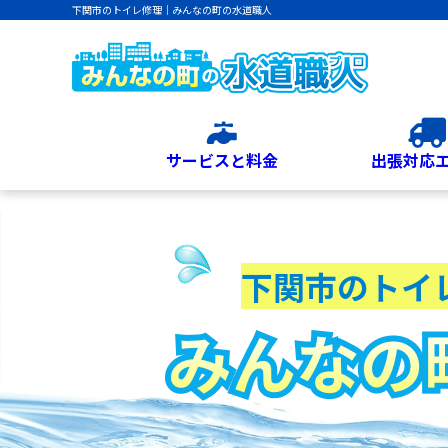
下関市のトイレ修理｜みんなの町の水道職人
サービスと料金
出張対応
下関市のトイ