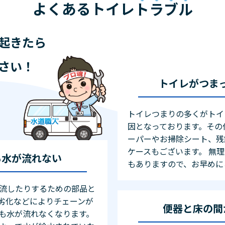
よくあるトイレ
トラブル
起きたら
さい！
トイレがつま
トイレつまりの多くがトイ
因となっております。その
ーパーやお掃除シート、残
ケースもございます。 無
も水が流れない
もありますので、お早めに
流したりするための部品と
劣化などによりチェーンが
便器と床の間
も水が流れなくなります。