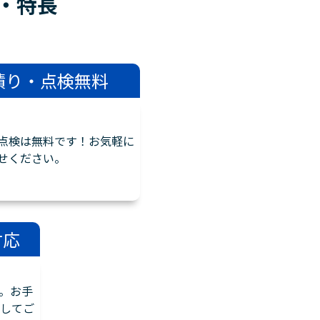
・
特長
積り・点検無料
点検は無料です！お気軽に
せください。
対応
。お手
してご