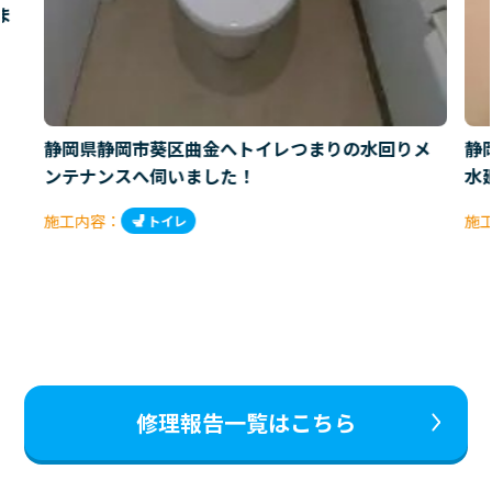
ま
静岡県静岡市葵区曲金へトイレつまりの水回りメ
静
ンテナンスへ伺いました！
水
施工内容：
施
トイレ
修理報告一覧はこちら