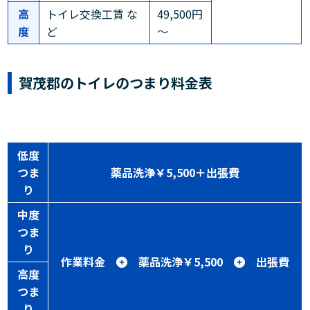
高
トイレ交換工賃 な
49,500円
度
ど
～
賀茂郡のトイレのつまり料金表
低度
つま
薬品洗浄￥5,500＋出張費
り
中度
つま
り
作業料金
薬品洗浄￥5,500
出張費
高度
つま
り