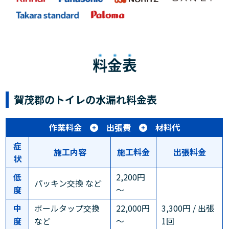
料金表
賀茂郡のトイレの水漏れ料金表
作業料金
出張費
材料代
症
施工内容
施工料金
出張料金
状
低
2,200円
パッキン交換 など
度
～
中
ボールタップ交換
22,000円
3,300円 / 出張
度
など
～
1回