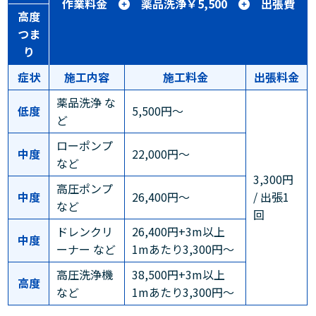
作業料金
薬品洗浄￥5,500
出張費
高度
つま
り
症状
施工内容
施工料金
出張料金
薬品洗浄 な
低度
5,500円～
ど
ローポンプ
中度
22,000円～
など
3,300円
高圧ポンプ
中度
26,400円～
/ 出張1
など
回
ドレンクリ
26,400円+3m以上
中度
ーナー など
1mあたり3,300円～
高圧洗浄機
38,500円+3m以上
高度
など
1mあたり3,300円～