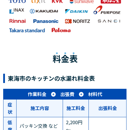
料金表
東海市のキッチンの水漏れ料金表
作業料金
出張費
材料代
症
施工内容
施工料金
出張料金
状
低
2,200円
パッキン交換 など
度
～