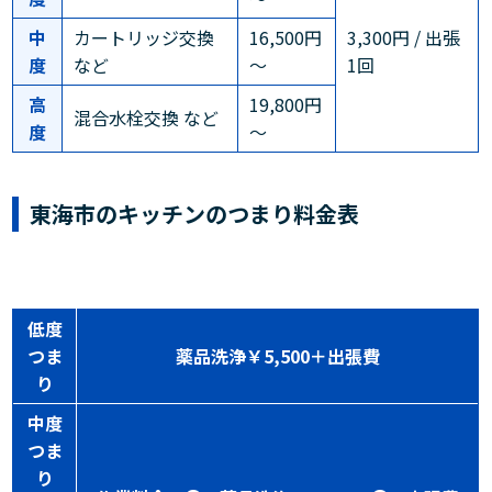
中
カートリッジ交換
16,500円
3,300円 / 出張
度
など
～
1回
高
19,800円
混合水栓交換 など
度
～
東海市のキッチンのつまり料金表
低度
つま
薬品洗浄￥5,500＋出張費
り
中度
つま
り