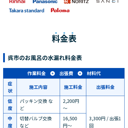
料金表
呉市のお風呂の水漏れ料金表
作業料金
出張費
材料代
症
施工内容
施工料金
出張料金
状
低
パッキン交換 な
2,200円
度
ど
～
中
切替バルブ交換
16,500
3,300円 / 出張1
度
など
円〜
回