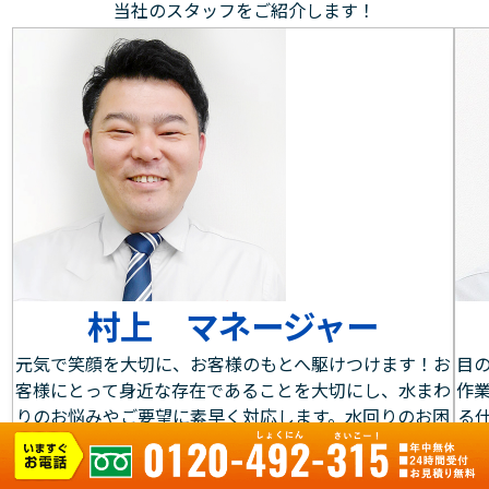
当社のスタッフをご紹介します！
村上 マネージャー
元気で笑顔を大切に、お客様のもとへ駆けつけます！お
目
客様にとって身近な存在であることを大切にし、水まわ
作
りのお悩みやご要望に素早く対応します。水回りのお困
る
りごとはお気軽にご相談ください。どんな些細なことで
す
もしっかりサポートさせて頂きます。