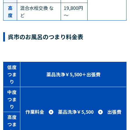
高
混合水栓交換 な
19,800円
度
ど
～
呉市のお風呂のつまり料金表
低度
つま
薬品洗浄￥5,500＋出張費
り
中度
つま
り
作業料金
薬品洗浄￥5,500
出張費
高度
つま