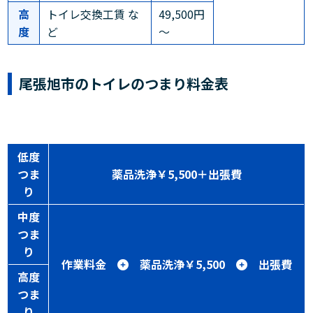
高
トイレ交換工賃 な
49,500円
度
ど
～
尾張旭市のトイレのつまり料金表
低度
つま
薬品洗浄￥5,500＋出張費
り
中度
つま
り
作業料金
薬品洗浄￥5,500
出張費
高度
つま
り