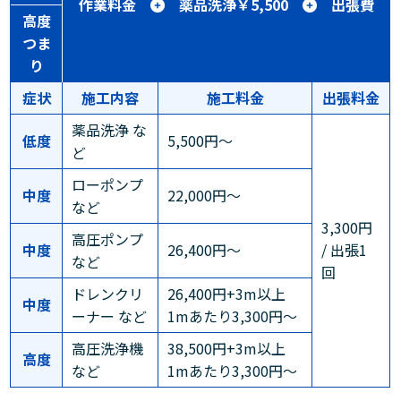
作業料金
薬品洗浄￥5,500
出張費
高度
つま
り
症状
施工内容
施工料金
出張料金
薬品洗浄 な
低度
5,500円～
ど
ローポンプ
中度
22,000円～
など
3,300円
高圧ポンプ
中度
26,400円～
/ 出張1
など
回
ドレンクリ
26,400円+3m以上
中度
ーナー など
1mあたり3,300円～
高圧洗浄機
38,500円+3m以上
高度
など
1mあたり3,300円～