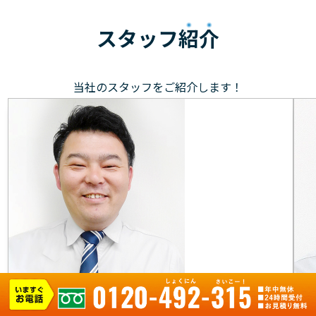
スタッフ
紹介
当社のスタッフをご紹介します！
村上 マネージャー
元気で笑顔を大切に、お客様のもとへ駆けつけます！お
目