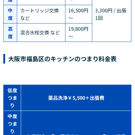
中
カートリッジ交換
16,500円
3,300円 / 出張
度
など
～
1回
高
19,800円
混合水栓交換 など
度
～
大阪市福島区のキッチンのつまり料金表
低度
つま
薬品洗浄￥5,500＋出張費
り
中度
つま
り