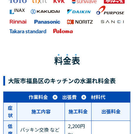
料金表
大阪市福島区のキッチンの水漏れ料金表
作業料金
出張費
材料代
症
施工内容
施工料金
出張料金
状
低
2,200円
パッキン交換 など
度
～