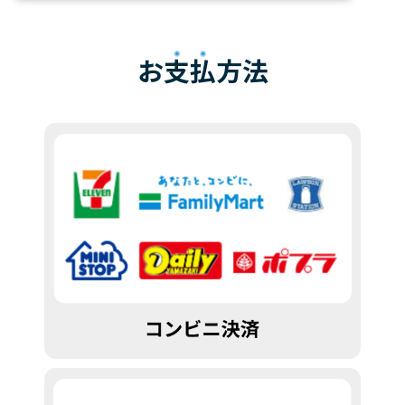
お
支払
方法