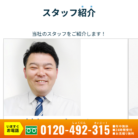
スタッフ
紹介
当社のスタッフをご紹介します！
村上 マネージャー
元気で笑顔を大切に、お客様のもとへ駆けつけます！お
目