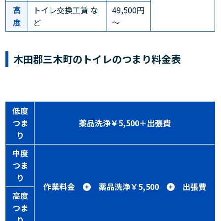
高
トイレ交換工賃 な
49,500円
度
ど
～
木田郡三木町のトイレのつまり料金表
低度
つま
薬品洗浄￥5,500＋出張費
り
中度
つま
り
作業料金
薬品洗浄￥5,500
出張費
高度
つま
り