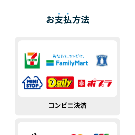
お
支払
方法