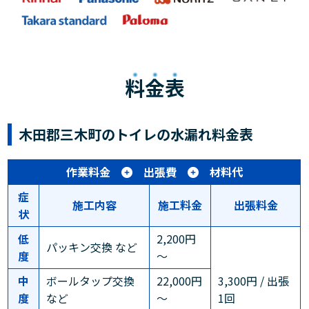
料金表
木田郡三木町のトイレの水漏れ料金表
作業料金
出張費
材料代
症
施工内容
施工料金
出張料金
状
低
2,200円
パッキン交換 など
度
～
中
ボールタップ交換
22,000円
3,300円 / 出張
度
など
～
1回