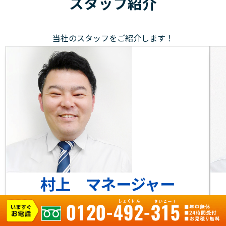
スタッフ
紹介
当社のスタッフをご紹介します！
村上 マネージャー
元気で笑顔を大切に、お客様のもとへ駆けつけます！お
目
客様にとって身近な存在であることを大切にし、水まわ
作
りのお悩みやご要望に素早く対応します。水回りのお困
る