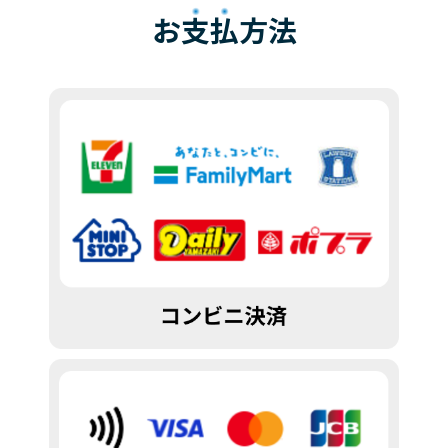
お
支払
方法