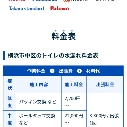
料金表
横浜市中区のトイレの水漏れ料金表
作業料金
出張費
材料代
症
施工内容
施工料金
出張料金
状
低
2,200円
パッキン交換 など
度
～
中
ボールタップ交換
22,000円
3,300円 / 出張
度
など
～
1回