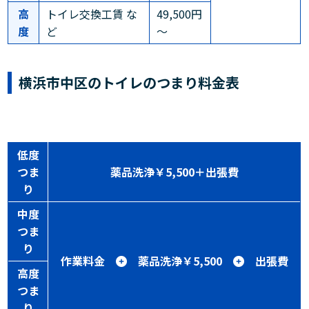
高
トイレ交換工賃 な
49,500円
度
ど
～
横浜市中区のトイレのつまり料金表
低度
つま
薬品洗浄￥5,500＋出張費
り
中度
つま
り
作業料金
薬品洗浄￥5,500
出張費
高度
つま
り