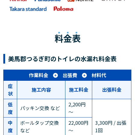
料金表
美馬郡つるぎ町のトイレの水漏れ料金表
作業料金
出張費
材料代
症
施工内容
施工料金
出張料金
状
低
2,200円
パッキン交換 など
度
～
中
ボールタップ交換
22,000円
3,300円 / 出張
度
など
～
1回