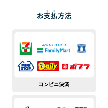
お
支払
方法