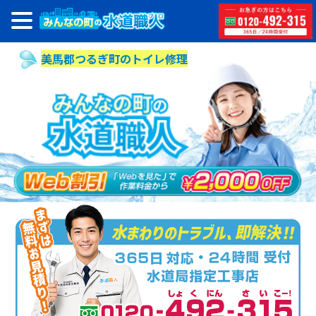
美馬郡つるぎ町のトイレ修理