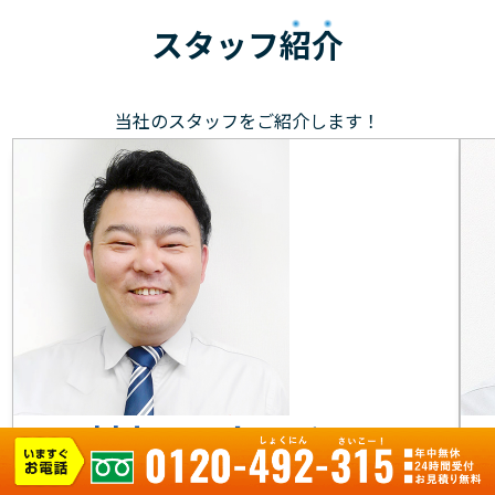
スタッフ
紹介
当社のスタッフをご紹介します！
村上 マネージャー
元気で笑顔を大切に、お客様のもとへ駆けつけます！お
目