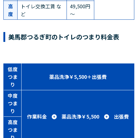
高
トイレ交換工賃 な
49,500円
度
ど
～
美馬郡つるぎ町のトイレのつまり料金表
低度
つま
薬品洗浄￥5,500＋出張費
り
中度
つま
り
作業料金
薬品洗浄￥5,500
出張費
高度
つま
り