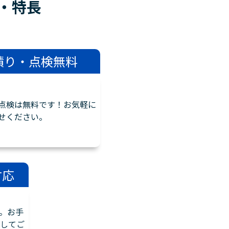
・
特長
積り・点検無料
点検は無料です！お気軽に
せください。
対応
。お手
してご