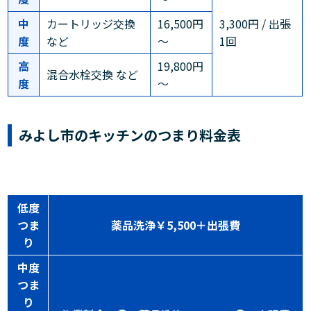
中
カートリッジ交換
16,500円
3,300円 / 出張
度
など
～
1回
高
19,800円
混合水栓交換 など
度
～
みよし市のキッチンのつまり料金表
低度
つま
薬品洗浄￥5,500＋出張費
り
中度
つま
り