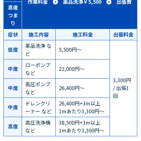
作業料金
薬品洗浄￥5,500
出張費
高度
つま
り
症状
施工内容
施工料金
出張料金
薬品洗浄 な
低度
5,500円～
ど
ローポンプ
中度
22,000円～
など
3,300円
高圧ポンプ
中度
26,400円～
/ 出張1
など
回
ドレンクリ
26,400円+3m以上
中度
ーナー など
1mあたり3,300円～
高圧洗浄機
38,500円+3m以上
高度
など
1mあたり3,300円～