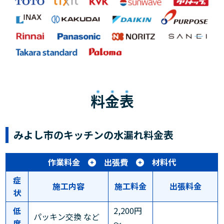
料金表
みよし市のキッチンの水漏れ料金表
作業料金
出張費
材料代
症
施工内容
施工料金
出張料金
状
低
2,200円
パッキン交換 など
度
～