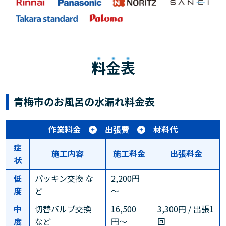
料金表
青梅市のお風呂の水漏れ料金表
作業料金
出張費
材料代
症
施工内容
施工料金
出張料金
状
低
パッキン交換 な
2,200円
度
ど
～
中
切替バルブ交換
16,500
3,300円 / 出張1
度
など
円〜
回