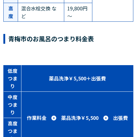
高
混合水栓交換 な
19,800円
度
ど
～
青梅市のお風呂のつまり料金表
低度
つま
薬品洗浄￥5,500＋出張費
り
中度
つま
り
作業料金
薬品洗浄￥5,500
出張費
高度
つま