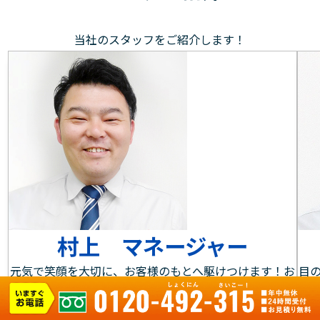
当社のスタッフをご紹介します！
村上 マネージャー
元気で笑顔を大切に、お客様のもとへ駆けつけます！お
目
客様にとって身近な存在であることを大切にし、水まわ
作
りのお悩みやご要望に素早く対応します。水回りのお困
る