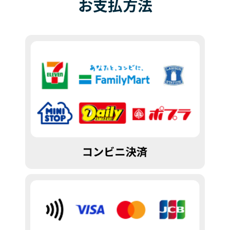
お
支払
方法