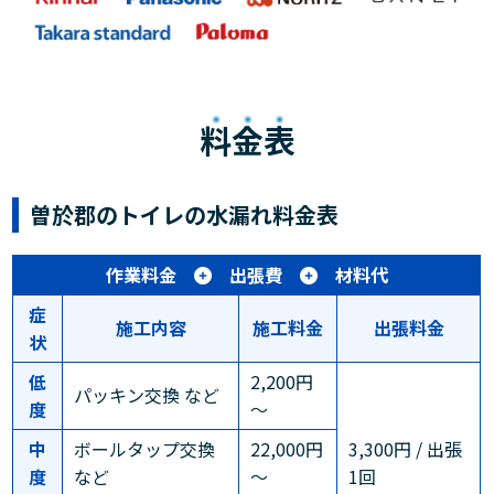
料金表
曽於郡のトイレの水漏れ料金表
作業料金
出張費
材料代
症
施工内容
施工料金
出張料金
状
低
2,200円
パッキン交換 など
度
～
中
ボールタップ交換
22,000円
3,300円 / 出張
度
など
～
1回