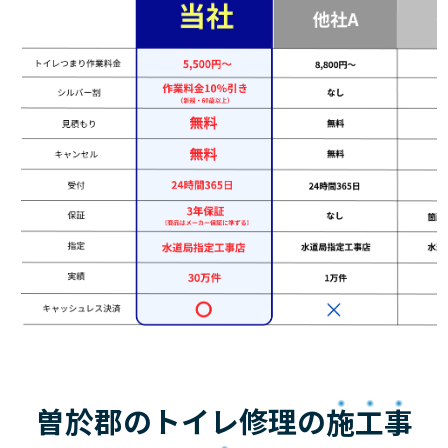
曽於郡のトイレ修理の
施工事