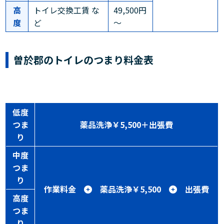
高
トイレ交換工賃 な
49,500円
度
ど
～
曽於郡のトイレのつまり料金表
低度
つま
薬品洗浄￥5,500＋出張費
り
中度
つま
り
作業料金
薬品洗浄￥5,500
出張費
高度
つま
り