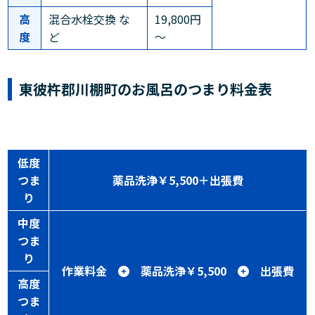
高
混合水栓交換 な
19,800円
度
ど
～
東彼杵郡川棚町のお風呂のつまり料金表
低度
つま
薬品洗浄￥5,500＋出張費
り
中度
つま
り
作業料金
薬品洗浄￥5,500
出張費
高度
つま