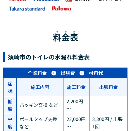
料金表
須崎市のトイレの水漏れ料金表
作業料金
出張費
材料代
症
施工内容
施工料金
出張料金
状
低
2,200円
パッキン交換 など
度
～
中
ボールタップ交換
22,000円
3,300円 / 出張
度
など
～
1回