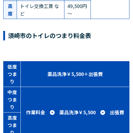
高
トイレ交換工賃 な
49,500円
度
ど
～
須崎市のトイレのつまり料金表
低度
つま
薬品洗浄￥5,500＋出張費
り
中度
つま
り
作業料金
薬品洗浄￥5,500
出張費
高度
つま
り