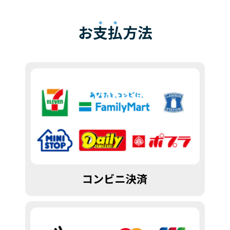
お
支払
方法