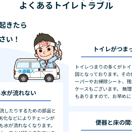
よくあるトイレ
トラブル
起きたら
さい！
トイレがつま
トイレつまりの多くがトイ
因となっております。その
ーパーやお掃除シート、残
ケースもございます。 無
も水が流れない
もありますので、お早めに
流したりするための部品と
劣化などによりチェーンが
便器と床の間
も水が流れなくなります。