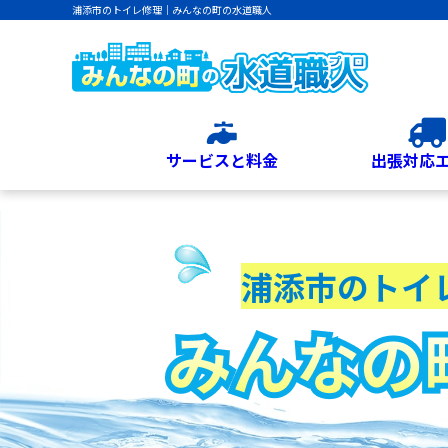
浦添市のトイレ修理｜みんなの町の水道職人
サービスと料金
出張対応
浦添市のトイ