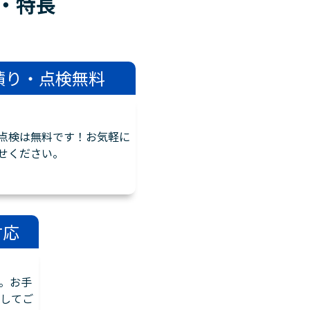
・
特長
積り・点検無料
点検は無料です！お気軽に
せください。
対応
。お手
してご