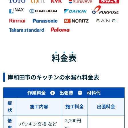
料金表
岸和田市のキッチンの水漏れ料金表
作業料金
出張費
材料代
症
施工内容
施工料金
出張料金
状
低
2,200円
パッキン交換 など
度
～