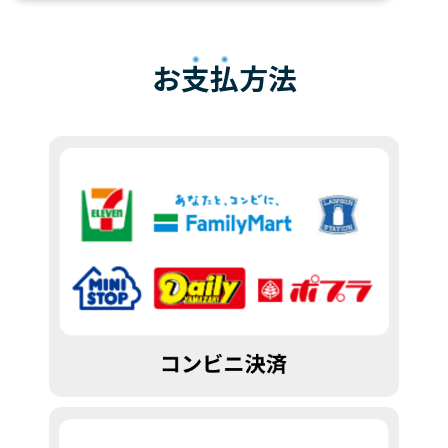
お
支払
方法