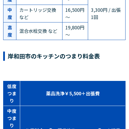
中
カートリッジ交換
16,500円
3,300円 / 出張
度
など
～
1回
高
19,800円
混合水栓交換 など
度
～
岸和田市のキッチンのつまり料金表
低度
つま
薬品洗浄￥5,500＋出張費
り
中度
つま
り