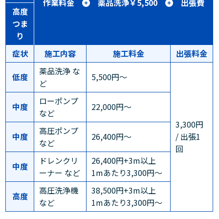
作業料金
薬品洗浄￥5,500
出張費
高度
つま
り
症状
施工内容
施工料金
出張料金
薬品洗浄 な
低度
5,500円～
ど
ローポンプ
中度
22,000円～
など
3,300円
高圧ポンプ
中度
26,400円～
/ 出張1
など
回
ドレンクリ
26,400円+3m以上
中度
ーナー など
1mあたり3,300円～
高圧洗浄機
38,500円+3m以上
高度
など
1mあたり3,300円～