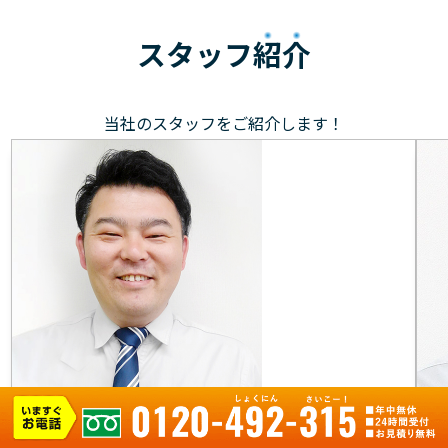
スタッフ
紹介
当社のスタッフをご紹介します！
村上 マネージャー
元気で笑顔を大切に、お客様のもとへ駆けつけます！お
目