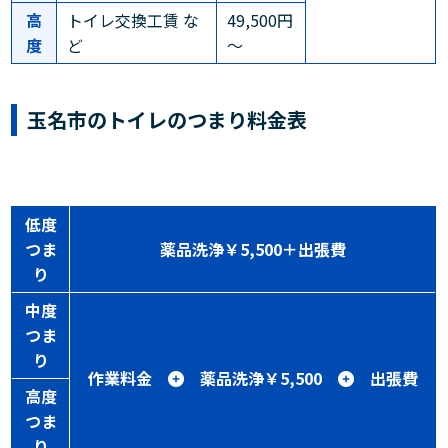
高
トイレ交換工賃 な
49,500円
度
ど
～
玉名市のトイレのつまり料金表
低度
つま
薬品洗浄￥5,500＋出張費
り
中度
つま
り
作業料金
薬品洗浄￥5,500
出張費
高度
つま
り