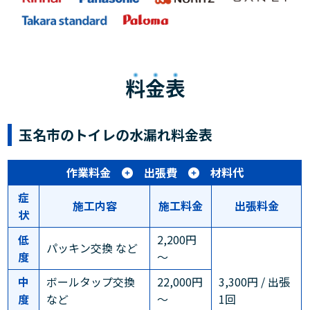
料金表
玉名市のトイレの水漏れ料金表
作業料金
出張費
材料代
症
施工内容
施工料金
出張料金
状
低
2,200円
パッキン交換 など
度
～
中
ボールタップ交換
22,000円
3,300円 / 出張
度
など
～
1回