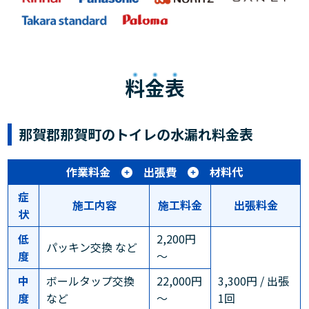
料金表
那賀郡那賀町のトイレの水漏れ料金表
作業料金
出張費
材料代
症
施工内容
施工料金
出張料金
状
低
2,200円
パッキン交換 など
度
～
中
ボールタップ交換
22,000円
3,300円 / 出張
度
など
～
1回