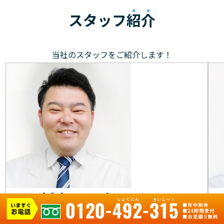
スタッフ
紹介
当社のスタッフをご紹介します！
村上 マネージャー
元気で笑顔を大切に、お客様のもとへ駆けつけます！お
目