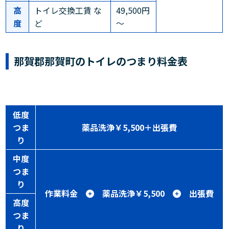
高
トイレ交換工賃 な
49,500円
度
ど
～
那賀郡那賀町のトイレのつまり料金表
低度
つま
薬品洗浄￥5,500＋出張費
り
中度
つま
り
作業料金
薬品洗浄￥5,500
出張費
高度
つま
り