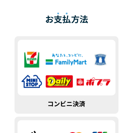
お
支払
方法