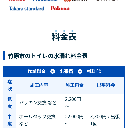
料金表
竹原市のトイレの水漏れ料金表
作業料金
出張費
材料代
症
施工内容
施工料金
出張料金
状
低
2,200円
パッキン交換 など
度
～
中
ボールタップ交換
22,000円
3,300円 / 出張
度
など
～
1回