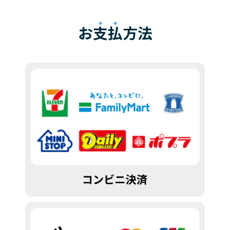
お
支払
方法