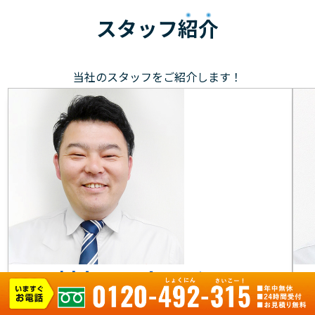
スタッフ
紹介
当社のスタッフをご紹介します！
村上 マネージャー
元気で笑顔を大切に、お客様のもとへ駆けつけます！お
目