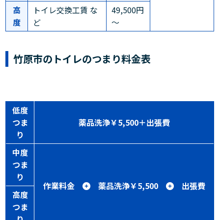
高
トイレ交換工賃 な
49,500円
度
ど
～
竹原市のトイレのつまり料金表
低度
つま
薬品洗浄￥5,500＋出張費
り
中度
つま
り
作業料金
薬品洗浄￥5,500
出張費
高度
つま
り