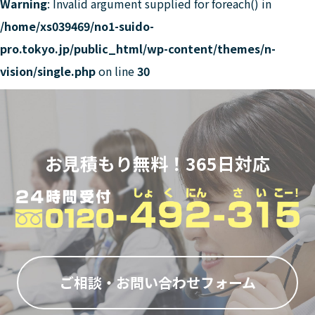
Warning
: Invalid argument supplied for foreach() in
/home/xs039469/no1-suido-
pro.tokyo.jp/public_html/wp-content/themes/n-
vision/single.php
on line
30
お見積もり無料！365日対応
ご相談・お問い合わせフォーム