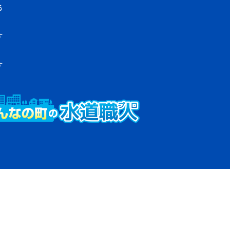
る
す
す