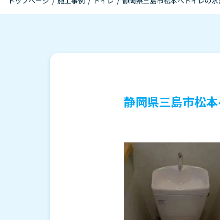
トップページ
/
施工事例
/
トイレ
/
静岡県三島市松本へトイレの水
静岡県三島市松本