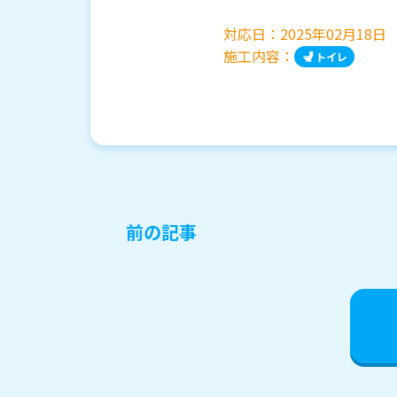
対応日：
2025年02月18日
施工内容：
トイレ
投
前の記事
稿
ナ
ビ
ゲ
ー
シ
ョ