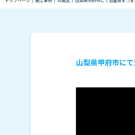
トップページ
/
施工事例
/
お風呂
/
山梨県甲府市にて浴室排水つま
山梨県甲府市にて