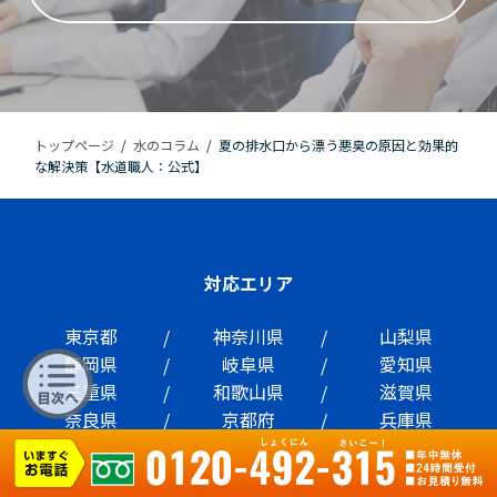
トップページ
/
水のコラム
/
夏の排水口から漂う悪臭の原因と効果的
な解決策【水道職人：公式】
対応エリア
東京都
神奈川県
山梨県
静岡県
岐阜県
愛知県
三重県
和歌山県
滋賀県
奈良県
京都府
兵庫県
大阪府
岡山県
広島県
山口県
島根県
鳥取県