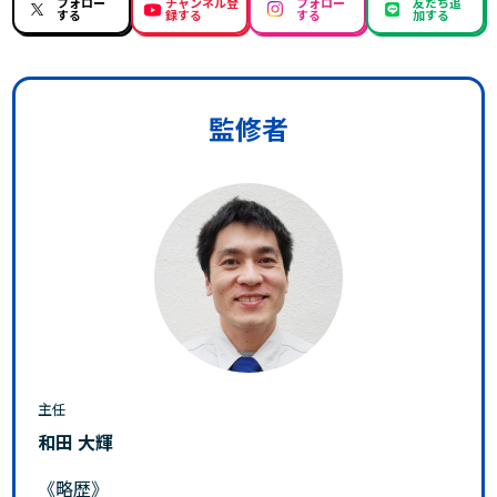
フォロー
チャンネル登
フォロー
友だち追
する
録する
する
加する
監修者
主任
和田 大輝
《略歴》