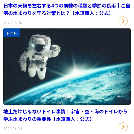
日本の天候を左右する4つの前線の種類と季節の長雨┃ご自
宅の水まわりを守る対策とは？【水道職人：公式】
2026.05.04
トイレ
地上だけじゃないトイレ事情┃宇宙・空・海のトイレから
学ぶ水まわりの重要性【水道職人：公式】
2026.04.09