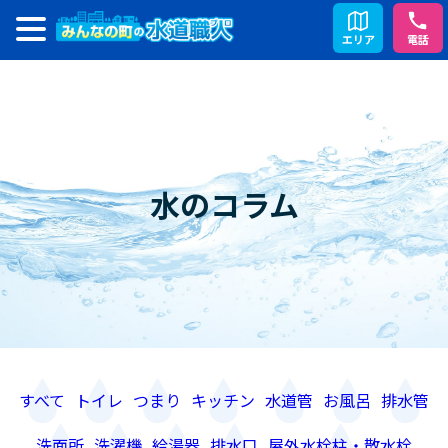
エリア
電話
水のコラム
すべて
トイレ
つまり
キッチン
水道管
お風呂
排水管
洗面所
洗濯機
給湯器
排水口
屋外水栓柱・散水栓